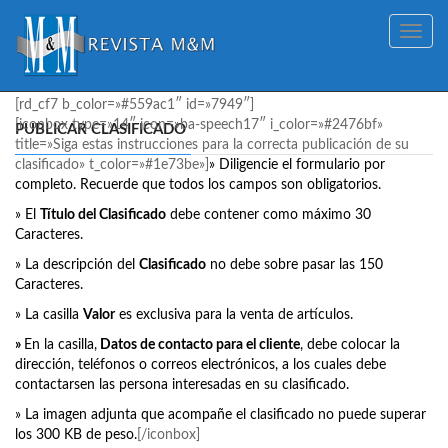
Toggle
navig
[rd_cf7 b_color=»#559ac1″ id=»7949″]
[iconbox type=»14″ icon=»ba-speech17″ i_color=»#2476bf»
PUBLICAR CLASIFICADO
title=»Siga estas instrucciones para la correcta publicación de su
clasificado» t_color=»#1e73be»]
» Diligencie el formulario por
completo. Recuerde que todos los campos son obligatorios.
» El
Título del Clasificado
debe contener como máximo 30
Caracteres.
» La descripción del
Clasificado
no debe sobre pasar las 150
Caracteres.
» La casilla
Valor
es exclusiva para la venta de artículos.
»
En la casilla,
Datos de contacto para el cliente
, debe colocar la
dirección, teléfonos o correos electrónicos, a los cuales debe
contactarsen las persona interesadas en su clasificado.
» La imagen adjunta que acompañe el clasificado no puede superar
los 300 KB de peso.
[/iconbox]