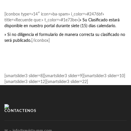
[iconbox type=»14″ icon=»ba-spam» i_color=»#2476bf»
title=»Recuerde que:» t_color=»#1e73be»]
» Su Clasificado estará
disponible en nuestro portal durante siete (15) días calendario.
» Si no diligencia el formulario de manera correcta su clasificado no
será publicado.
[/iconbox]
[smartslider3 slider=8][smartslider3 slider=9][smartslider3 slider=10]
[smartslider3 slider=12][smartslider3 slider=22]
CONTÁCTENOS