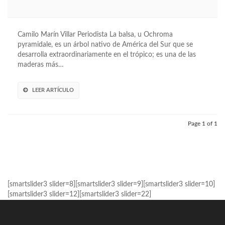
Camilo Marín Villar Periodista La balsa, u Ochroma
pyramidale, es un árbol nativo de América del Sur que se
desarrolla extraordinariamente en el trópico; es una de las
maderas más…
LEER ARTÍCULO
Page 1 of 1
[smartslider3 slider=8][smartslider3 slider=9][smartslider3 slider=10]
[smartslider3 slider=12][smartslider3 slider=22]