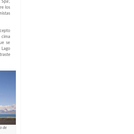
 Spa’,
re los
nistas
cepto
a cima
ue se
 Lago
raste
to de