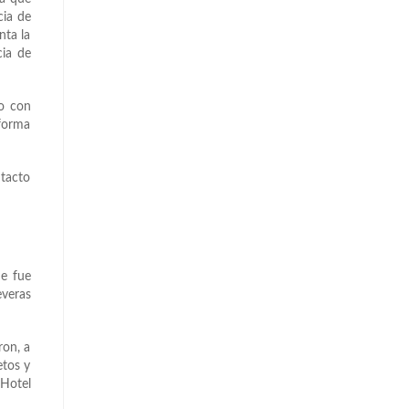
cia de
nta la
cia de
so con
 forma
ntacto
ue fue
everas
ron, a
etos y
 Hotel