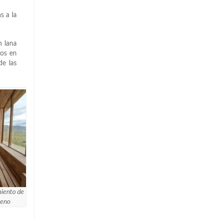
s a la
n lana
dos en
de las
miento de
leno