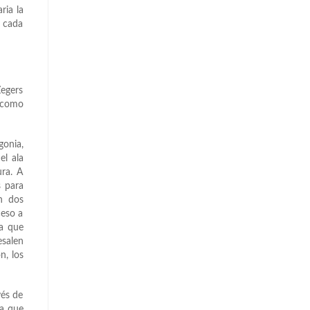
ria la
e cada
Zegers
 como
gonia,
el ala
ura. A
s para
n dos
ceso a
ra que
esalen
n, los
vés de
la que