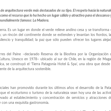
 de arquitectura verde más destacados de su tipo. El respeto hacía la natural
 como el recurso que lo ha hecho un lugar cálido y atractivo para el descanso 
 mundialmente famoso: La Madera.
ierra. Es un lugar en donde el verde relieve andino cesa y se transforma
; un rincón del continente donde se extienden y levantan los fiordos, l
encio y tranquilidad; la paz que sólo pueden ofrecer los lugares aleja
orres del Paine –declarado Reserva de la Biosfera por la Organización 
Cultura, Unesco en 1978– ubicado al sur de Chile, en la región de Maga
nica, se construyó el ‘Tierra Patagonia Hotel & Spa’, una obra que desd
nte de la arquitectura sostenible.
iciales han promovido durante los últimos años el desarrollo de la Pat
lí que el ecoturismo o turismo de la naturaleza sean hoy una de las activ
ado al establecimiento y concentración de servicios y atracciones d
y con una exquisita gastronomía.