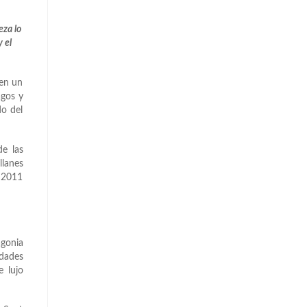
eza lo
y el
 en un
agos y
do del
de las
llanes
e 2011
agonia
idades
e lujo