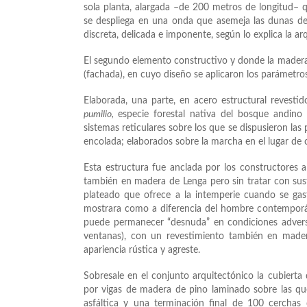
sola planta, alargada –de 200 metros de longitud– 
se despliega en una onda que asemeja las dunas del
discreta, delicada e imponente, según lo explica la a
El segundo elemento constructivo y donde la madera 
(fachada), en cuyo diseño se aplicaron los parámetros 
Elaborada, una parte, en acero estructural revesti
pumilio,
especie forestal nativa del bosque andin
sistemas reticulares sobre los que se dispusieron la
encolada; elaborados sobre la marcha en el lugar de c
Esta estructura fue anclada por los constructores a
también en madera de Lenga pero sin tratar con susta
plateado que ofrece a la intemperie cuando se gast
mostrara como a diferencia del hombre contemporáne
puede permanecer “desnuda” en condiciones advers
ventanas), con un revestimiento también en madera
apariencia rústica y agreste.
Sobresale en el conjunto arquitectónico la cubiert
por vigas de madera de pino laminado sobre las 
asfáltica y una terminación final de 100 cerchas