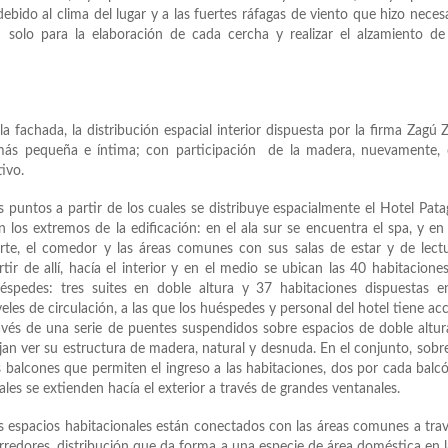
bido al clima del lugar y a las fuertes ráfagas de viento que hizo necesa
 solo para la elaboración de cada cercha y realizar el alzamiento d
 fachada, la distribución espacial interior dispuesta por la firma Zagú 
más pequeña e íntima; con participación de la madera, nuevamente,
ivo.
s puntos a partir de los cuales se distribuye espacialmente el Hotel Pata
n los extremos de la edificación: en el ala sur se encuentra el spa, y en 
rte, el comedor y las áreas comunes con sus salas de estar y de lect
rtir de allí, hacía el interior y en el medio se ubican las 40 habitacione
éspedes: tres suites en doble altura y 37 habitaciones dispuestas e
veles de circulación, a las que los huéspedes y personal del hotel tiene ac
avés de una serie de puentes suspendidos sobre espacios de doble altu
jan ver su estructura de madera, natural y desnuda. En el conjunto, sobr
s balcones que permiten el ingreso a las habitaciones, dos por cada balcó
ales se extienden hacía el exterior a través de grandes ventanales.
s espacios habitacionales están conectados con las áreas comunes a tra
rredores, distribución que da forma a una especie de área doméstica en 