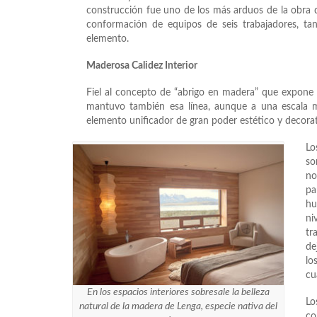
construcción fue uno de los más arduos de la obra de
conformación de equipos de seis trabajadores, tan
elemento.
Maderosa Calidez Interior
Fiel al concepto de “abrigo en madera” que expone la
mantuvo también esa línea, aunque a una escala 
elemento unificador de gran poder estético y decorat
Lo
so
no
pa
hu
ni
tr
de
lo
cu
En los espacios interiores sobresale la belleza
Lo
natural de la madera de Lenga, especie nativa del
co