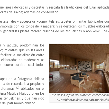
ue líneas delicadas y discretas, y rescata las tradiciones del lugar aplicada
Torres del Paine; además de conservarlo.
zas artesanales y accesorios –como telares, tapetes o mantas fabricados co
armoniza con los tonos de la madera; y se destacan los muebles elabora
n general las piezas recrean diseños de los tehuelches o aonikenk, una 
a y jacuzzi, predominan los
o; mientras que en las áreas
ilitar la socialización entre
 elaboradas en madera; y las
 en cuero curtido, casi todos
apas de la Patagonia chilena
rma de recordarle a propios y
(2)
s dioramas
ubicados en el
hilena Matilde Huidobro, en los
Uno de los logros del Hotel es el reconoci
as tehuelches, y que han sido
su ambientación como patrimonio chi
 del patrimonio chileno.