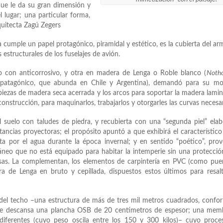
que le da su gran dimensión y
 lugar; una particular forma,
rquitecta Zagú Zegers
cumple un papel protagónico, piramidal y estético, es la cubierta del a
estructurales de los fuselajes de avión.
do con anticorrosivo, y otra en madera de Lenga o Roble blanco (
Notho
o patagónico, que abunda en Chile y Argentina), demandó para su mon
s piezas de madera seca acerrada y los arcos para soportar la madera lami
onstrucción, para maquinarlos, trabajarlos y otorgarles las curvas necesar
l suelo con taludes de piedra, y recubierta con una “segunda piel” ela
ncias proyectoras; el propósito apuntó a que exhibirá el característico
a por el agua durante la época invernal; y en sentido “poético”, pro
o que no está equipado para habitar la intemperie sin una protección
as. La complementan, los elementos de carpintería en PVC (como puer
 de Lenga en bruto y cepillada, dispuestos estos últimos para resal
a del techo –una estructura de más de tres mil metros cuadrados, conf
que descansa una plancha OSB de 20 centímetros de espesor; una mem
 diferentes (cuyo peso oscila entre los 150 y 300 kilos)– cuyo proc