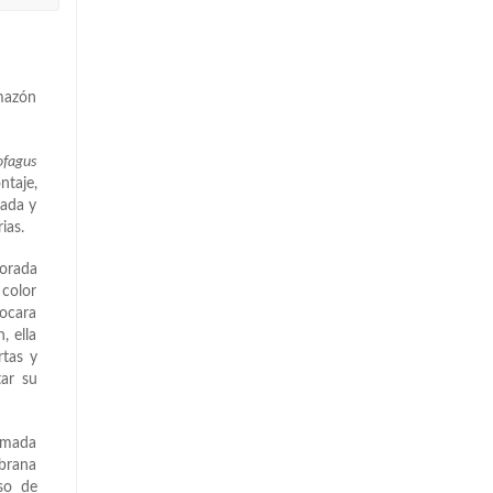
rmazón
fagus
taje,
nada y
ias.
borada
 color
vocara
, ella
tas y
tar su
ormada
brana
eso de