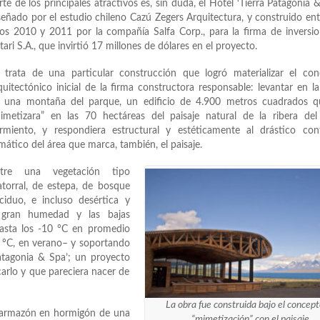
rte de los principales atractivos es, sin duda, el Hotel ‘Tierra Patagonia &
señado por el estudio chileno Cazú Zegers Arquitectura, y construido ent
os 2010 y 2011 por la compañía Salfa Corp., para la firma de inversio
tari S.A., que invirtió 17 millones de dólares en el proyecto.
 trata de una particular construcción que logró materializar el con
quitectónico inicial de la firma constructora responsable: levantar en l
 una montaña del parque, un edificio de 4.900 metros cuadrados q
imetizara” en las 70 hectáreas del paisaje natural de la ribera del
rmiento, y respondiera estructural y estéticamente al drástico cont
imático del área que marca, también, el paisaje.
tre una vegetación tipo
torral, de estepa, de bosque
ciduo, e incluso desértica y
 gran humedad y las bajas
hasta los -10 °C en promedio
0 ºC, en verano– y soportando
Patagonia & Spa’; un proyecto
icarlo y que pareciera nacer de
La obra fue construida bajo el concep
n armazón en hormigón de una
“mimetización” con el paisaje.