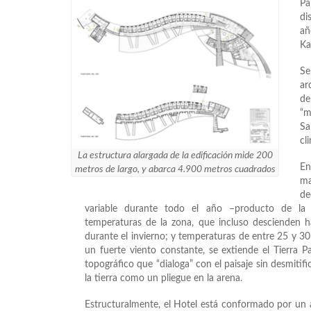
Pa
di
añ
Ka
Se
ar
de
“m
Sa
cl
La estructura alargada de la edificación mide 200
En
metros de largo, y abarca 4.900 metros cuadrados
ma
de
variable durante todo el año –producto de la
temperaturas de la zona, que incluso descienden 
durante el invierno; y temperaturas de entre 25 y 3
un fuerte viento constante, se extiende el Tierra 
topográfico que “dialoga” con el paisaje sin desmitif
la tierra como un pliegue en la arena.
Estructuralmente, el Hotel está conformado por u