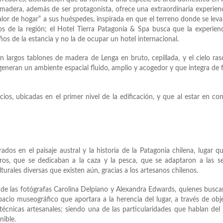
 madera, además de ser protagonista, ofrece una extraordinaria experien
alor de hogar” a sus huéspedes, inspirada en que el terreno donde se leva
s de la región; el Hotel Tierra Patagonia & Spa busca que la experien
eños de la estancia y no la de ocupar un hotel internacional.
n largos tablones de madera de Lenga en bruto, cepillada, y el cielo ra
generan un ambiente espacial fluido, amplio y acogedor y que integra de
cios, ubicadas en el primer nivel de la edificación, y que al estar en co
dos en el paisaje austral y la historia de la Patagonia chilena, lugar q
ros, que se dedicaban a la caza y la pesca, que se adaptaron a las s
urales diversas que existen aún, gracias a los artesanos chilenos.
 de las fotógrafas Carolina Delpiano y Alexandra Edwards, quienes busca
acio museográfico que aportara a la herencia del lugar, a través de obj
écnicas artesanales; siendo una de las particularidades que hablan del
nible.