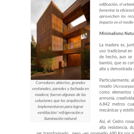
edificación, el urba
fomentar la eficienc
aprovechen los rec
impacto en el medio
Minimalismo Natu
La madera es, junto
uso tradicional en
de hecho, aun se 
bambú, que es cons
alta y demostrada r
Particularmente, al
Corredores abiertos, grandes
rosado (
Acrocarpus 
ventanales, paredes y fachada en
como elementos na
madera; fueron algunas de las
armonía, creativida
soluciones que los arquitectos
6.842 metros cuad
implementaron para lograr
mecánicas y estéti
ventilación/ refrigeración e
iluminación natural
Así, el Cedro ros
alta resistencia, d
ser transformado, peso –en promedio 690 Kg por m