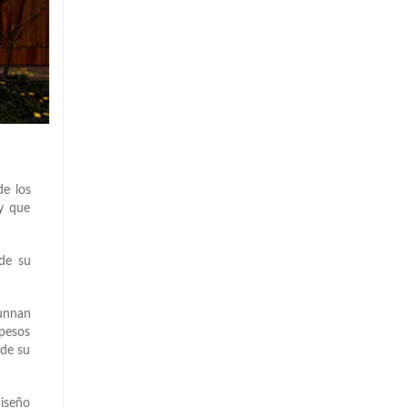
de los
 y que
sde su
Yunnan
 pesos
 de su
diseño