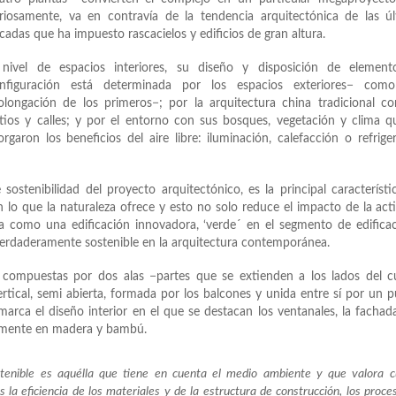
riosamente, va en contravía de la tendencia arquitectónica de las ú
cadas que ha impuesto rascacielos y edificios de gran altura.
nivel de espacios interiores, su diseño y disposición de elemento
nfiguración está determinada por los espacios exteriores− com
olongación de los primeros−; por la arquitectura china tradicional c
tios y calles; y por el entorno con sus bosques, vegetación y clima q
orgaron los beneficios del aire libre: iluminación, calefacción o refrige
sostenibilidad del proyecto arquitectónico, es la principal característi
 lo que la naturaleza ofrece y esto no solo reduce el impacto de la act
ra como una edificación innovadora, ‘verde´ en el segmento de edifica
y verdaderamente sostenible en la arquitectura contemporánea.
s compuestas por dos alas −partes que se extienden a los lados del 
vertical, semi abierta, formada por los balcones y unida entre sí por un 
rca el diseño interior en el que se destacan los ventanales, la fachada
talmente en madera y bambú.
stenible es aquélla que tiene en cuenta el medio ambiente y que valora 
os la eficiencia de los materiales y de la estructura de construcción, los proce