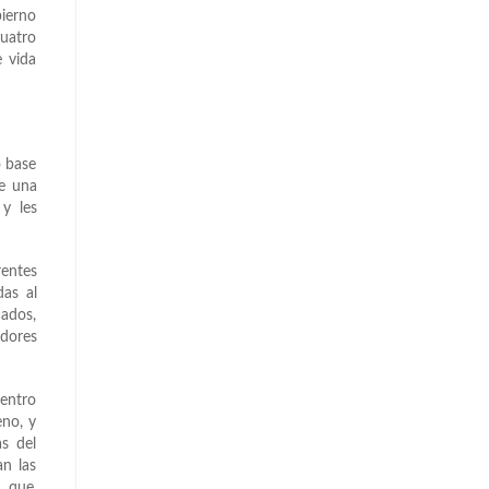
bierno
cuatro
e vida
o base
de una
 y les
rentes
das al
cados,
adores
uentro
eno, y
s del
an las
 que,