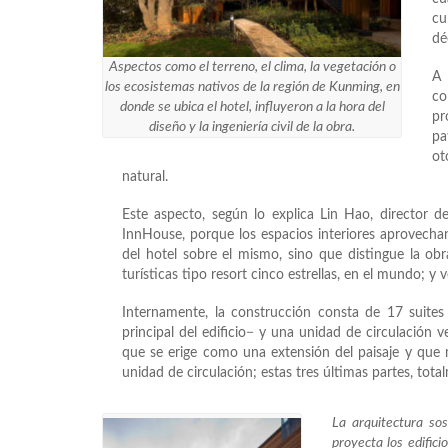
cu
dé
Aspectos como el terreno, el clima, la vegetación o
A 
los ecosistemas nativos de la región de Kunming, en
co
donde se ubica el hotel, influyeron a la hora del
pr
diseño y la ingeniería civil de la obra.
pa
ot
natural.
Este aspecto, según lo explica Lin Hao, director de 
InnHouse, porque los espacios interiores aprovechan
del hotel sobre el mismo, sino que distingue la ob
turísticas tipo resort cinco estrellas, en el mundo; 
Internamente, la construcción consta de 17 suite
principal del edificio− y una unidad de circulación 
que se erige como una extensión del paisaje y que ma
unidad de circulación; estas tres últimas partes, to
La arquitectura so
proyecta los edifici