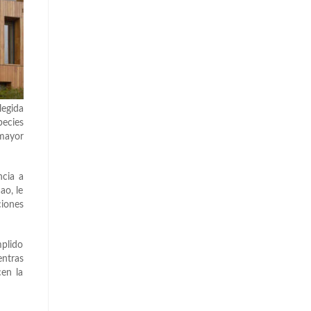
legida
pecies
 mayor
ncia a
ao, le
ciones
mplido
entras
cen la