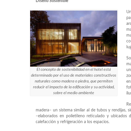
Diseño Sostenible
Un
pa
ar
ma
ma
co
lug
So
ma
El concepto de sostenibilidad en el hotel está
un
determinado por el uso de materiales constructivos
zo
naturales como madera o piedra, que permiten
en
reducir el impacto de la edificación y su actividad,
fo
sobre el medio ambiente
il
Re
madera− un sistema similar al de tubos y rendijas, si
−elaborados en polietileno reticulado y ubicados d
calefacción y refrigeración a los espacios.