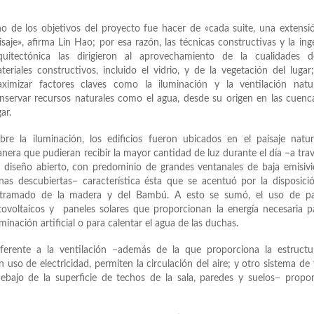
o de los objetivos del proyecto fue hacer de «cada suite, una extensi
isaje», afirma Lin Hao; por esa razón, las técnicas constructivas y la ing
quitectónica las dirigieron al aprovechamiento de la cualidades d
teriales constructivos, incluido el vidrio, y de la vegetación del lugar
ximizar factores claves como la iluminación y la ventilación natur
nservar recursos naturales como el agua, desde su origen en las cuenc
ar.
bre la iluminación, los edificios fueron ubicados en el paisaje natu
nera que pudieran recibir la mayor cantidad de luz durante el día −a tra
 diseño abierto, con predominio de grandes ventanales de baja emisiv
nas descubiertas− característica ésta que se acentuó por la disposici
tramado de la madera y del Bambú. A esto se sumó, el uso de pa
tovoltaicos y paneles solares que proporcionan la energía necesaria p
uminación artificial o para calentar el agua de las duchas.
ferente a la ventilación −además de la que proporciona la estructu
n uso de electricidad, permiten la circulación del aire; y otro sistema de
ebajo de la superficie de techos de la sala, paredes y suelos− propo