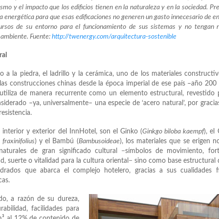
nismo y el impacto que los edificios tienen en la naturaleza y en la sociedad. Pr
ia energética para que esas edificaciones no generen un gasto innecesario de en
ursos de su entorno para el funcionamiento de sus sistemas y no tengan 
 ambiente. Fuente:
http://twenergy.com/arquitectura-sostenible
ral
 a la piedra, el ladrillo y la cerámica, uno de los materiales constructi
 las construcciones chinas desde la época imperial de ese país –año 200 
utiliza de manera recurrente como un elemento estructural, revestido 
iderado –ya, universalmente– una especie de ‘acero natural’, por gracia
esistencia.
 interior y exterior del InnHotel, son el Ginko (
Ginkgo biloba kaempf
), el
fraxinifolius
) y el Bambú (
Bambusoideae
), los materiales que se erigen n
turales de gran significado cultural −símbolos de movimiento, forta
d, suerte o vitalidad para la cultura oriental− sino como base estructural 
rados que abarca el complejo hotelero, gracias a sus cualidades fís
cas.
ado, a razón de su dureza,
urabilidad, facilidades para
³ al 12% de contenido de