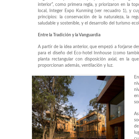
interior”, como primera regla, y priorizaron en la to
local, Integer Expo Kunming (ver recuadro 1), y cu
principios: la conservación de la naturaleza, la r
saludable y sostenible, y el desarrollo del turismo eco
Entre la Tradición y la Vanguardia
A partir de la idea anterior, que empezó a forjarse 
para el diseño del Eco-hotel Innhouse (como también
planta rectangular con disposición axial, en la que
proporcionan además, ventilación y luz.
En
ni
ni
en
so
As
so
de
lu
cu