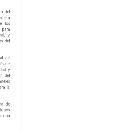
ón del
eniera
e los
; para
al, y
as del
ral de
vés de
idad y
ón del
neles
ara la
ra de
 tubos
rciona