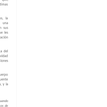
ltimas
s, la
o una
on sus
ue les
ración
ca del
ividad
ciones
cuerpo
puente
, y la
cuando
sos de