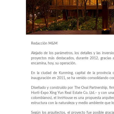
Redacción M&M
Alejado de los parámetros, los detalles y las invers
proyectos más destacados, durante 2012, gracias a
encamina, hoy, su operación.
En la ciudad de Kunming, capital de la provincia
inauguración en 2011, se ha venido consolidando com
Diseñado y construido por The Oval Partnership, fir
Horti-Expo Xing Yun Real Estate Co. Ltd.– y con una 
colombianos), el InnHouse es una propuesta arquitect
estructura con la naturaleza y medio ambiente que lo 
Según los arquitectos, el proyecto fue posible graci