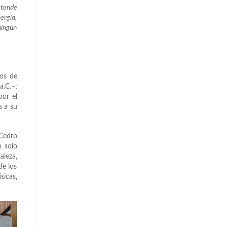
etende
ergía,
ningún
vos de
a.C.−;
por el
s a su
 Cedro
o solo
leza,
de los
icas,