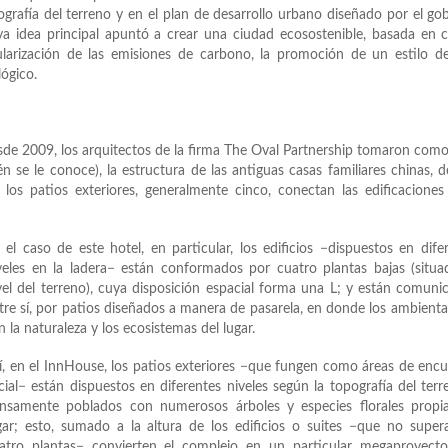
pografía del terreno y en el plan de desarrollo urbano diseñado por el go
ya idea principal apuntó a crear una ciudad ecosostenible, basada en 
egularización de las emisiones de carbono, la promoción de un estilo d
lógico.
desde 2009, los arquitectos de la firma The Oval Partnership tomaron com
 se le conoce), la estructura de las antiguas casas familiares chinas, 
 los patios exteriores, generalmente cinco, conectan las edificaciones
 el caso de este hotel, en particular, los edificios −dispuestos en dife
veles en la ladera− están conformados por cuatro plantas bajas (situa
vel del terreno), cuya disposición espacial forma una L; y están comuni
tre sí, por patios diseñados a manera de pasarela, en donde los ambient
n la naturaleza y los ecosistemas del lugar.
í, en el InnHouse, los patios exteriores −que fungen como áreas de enc
cial− están dispuestos en diferentes niveles según la topografía del terr
nsamente poblados con numerosos árboles y especies florales propia
gar; esto, sumado a la altura de los edificios o suites −que no super
atro plantas− convierten el complejo en un particular megaproyecto