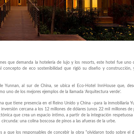
iones que demanda la hotelería de lujo y los resorts, este hotel fue uno 
l concepto de eco sostenibilidad que rigió su diseño y construcción,
 de Yunnan, al sur de China, se ubica el Eco-Hotel InnHouse que, de
o uno de los mejores ejemplos de la llamada ‘Arquitectura verde’.
ma que tiene presencia en el Reino Unido y China –para la inmobiliaria 
inversión cercana a los 12 millones de dólares (unos 22 mil millones de
ónica que crea un espacio íntimo, a partir de la integración respetuosa
circunda: una colina boscosa de pinos a las afueras de la urbe.
as a que los responsables de concebir la obra “olvidaron todo sobre el 