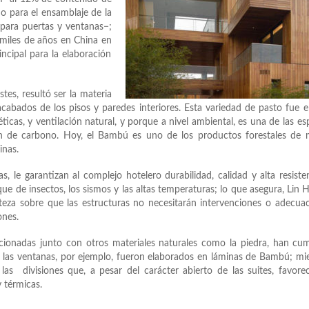
o para el ensamblaje de la
 para puertas y ventanas−;
 miles de años en China en
incipal para la elaboración
tes, resultó ser la materia
acabados de los pisos y paredes interiores. Esta variedad de pasto fue e
ticas, y ventilación natural, y porque a nivel ambiental, es una de las es
ión de carbono. Hoy, el Bambú es uno de los productos forestales de
inas.
, le garantizan al complejo hotelero durabilidad, calidad y alta resiste
 de insectos, los sismos y las altas temperaturas; lo que asegura, Lin H
teza sobre que las estructuras no necesitarán intervenciones o adecua
ones.
mencionadas junto con otros materiales naturales como la piedra, han cu
de las ventanas, por ejemplo, fueron elaborados en láminas de Bambú; mi
as divisiones que, a pesar del carácter abierto de las suites, favore
y térmicas.