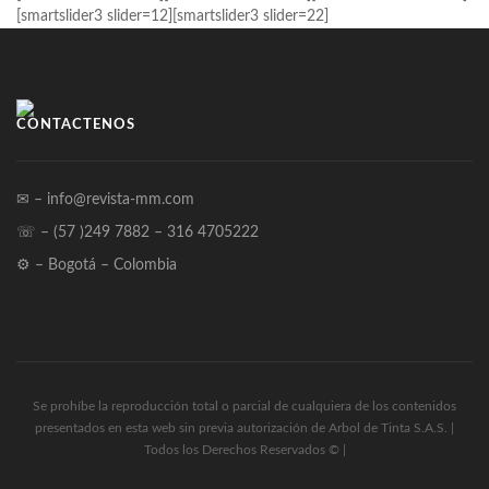
[smartslider3 slider=12][smartslider3 slider=22]
CONTÁCTENOS
✉ – info@revista-mm.com
☏ – (57 )249 7882 – 316 4705222
⚙ – Bogotá – Colombia
Se prohíbe la reproducción total o parcial de cualquiera de los contenidos
presentados en esta web sin previa autorización de Arbol de Tinta S.A.S. |
Todos los Derechos Reservados © |