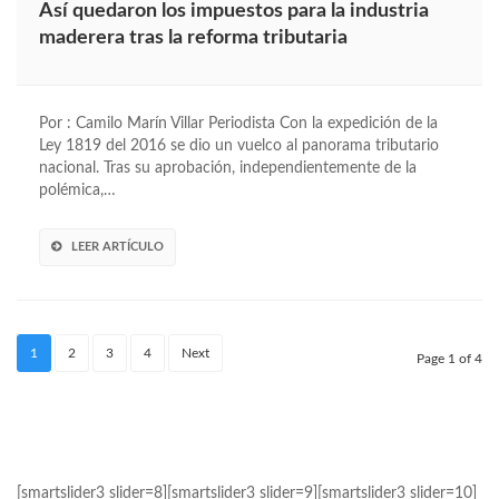
Así quedaron los impuestos para la industria
maderera tras la reforma tributaria
Por : Camilo Marín Villar Periodista Con la expedición de la
Ley 1819 del 2016 se dio un vuelco al panorama tributario
nacional. Tras su aprobación, independientemente de la
polémica,…
LEER ARTÍCULO
1
2
3
4
Next
Page 1 of 4
[smartslider3 slider=8][smartslider3 slider=9][smartslider3 slider=10]