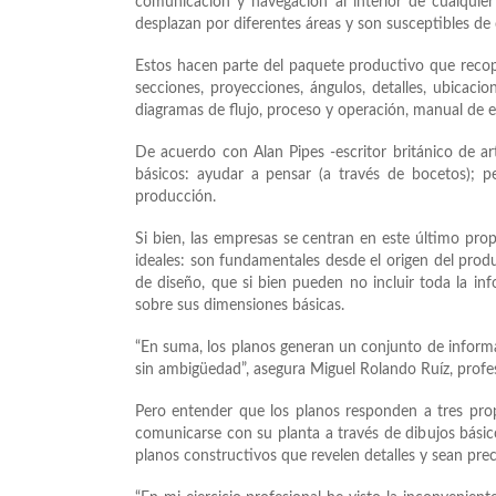
comunicación y navegación al interior de cualquie
desplazan por diferentes áreas y son susceptibles de 
Estos hacen parte del paquete productivo que recopil
secciones, proyecciones, ángulos, detalles, ubicacio
diagramas de flujo, proceso y operación, manual de 
De acuerdo con Alan Pipes -escritor británico de ar
básicos: ayudar a pensar (a través de bocetos); 
producción.
Si bien, las empresas se centran en este último prop
ideales: son fundamentales desde el origen del produ
de diseño, que si bien pueden no incluir toda la in
sobre sus dimensiones básicas.
“En suma, los planos generan un conjunto de inform
sin ambigüedad”, asegura Miguel Rolando Ruíz, profe
Pero entender que los planos responden a tres pr
comunicarse con su planta a través de dibujos básic
planos constructivos que revelen detalles y sean prec