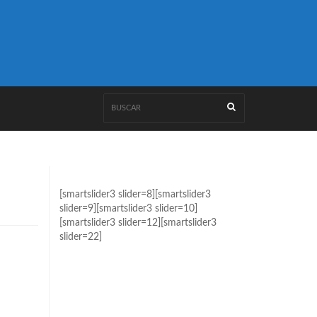
[smartslider3 slider=8][smartslider3
slider=9][smartslider3 slider=10]
[smartslider3 slider=12][smartslider3
slider=22]