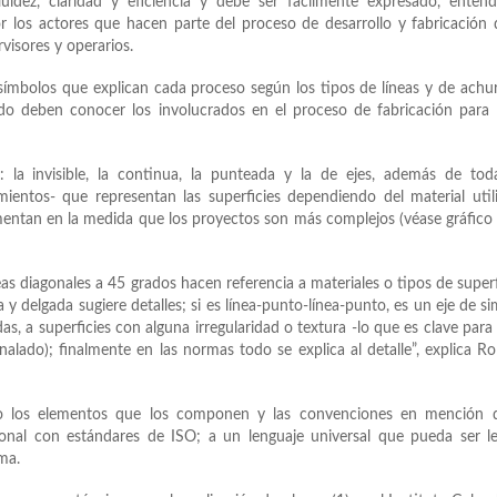
luidez, claridad y eficiencia y debe ser fácilmente expresado, enten
r los actores que hacen parte del proceso de desarrollo y fabricación
visores y operarios.
símbolos que explican cada proceso según los tipos de líneas y de achu
ado deben conocer los involucrados en el proceso de fabricación para 
: la invisible, la continua, la punteada y la de ejes, además de tod
ientos- que representan las superficies dependiendo del material util
mentan en la medida que los proyectos son más complejos (véase gráfico
eas diagonales a 45 grados hacen referencia a materiales o tipos de superf
 y delgada sugiere detalles; si es línea-punto-línea-punto, es un eje de si
as, a superficies con alguna irregularidad o textura -lo que es clave para
analado); finalmente en las normas todo se explica al detalle”, explica R
omo los elementos que los componen y las convenciones en mención 
onal con estándares de ISO; a un lenguaje universal que pueda ser l
ma.