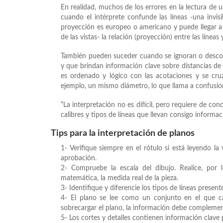
En realidad, muchos de los errores en la lectura de 
cuando el intérprete confunde las líneas -una invis
proyección es europeo o americano y puede llegar a 
de las vistas- la relación (proyección) entre las líneas
También pueden suceder cuando se ignoran o descono
y que brindan información clave sobre distancias de
es ordenado y lógico con las acotaciones y se cruz
ejemplo, un mismo diámetro, lo que llama a confusio
“La interpretación no es difícil, pero requiere de co
calibres y tipos de líneas que llevan consigo informa
Tips para la interpretación de planos
1- Verifique siempre en el rótulo si está leyendo la
aprobación.
2- Compruebe la escala del dibujo. Realice, po
matemática, la medida real de la pieza.
3- Identifique y diferencie los tipos de líneas present
4- El plano se lee como un conjunto en el que ca
sobrecargar el plano, la información debe complementa
5- Los cortes y detalles contienen información clave 