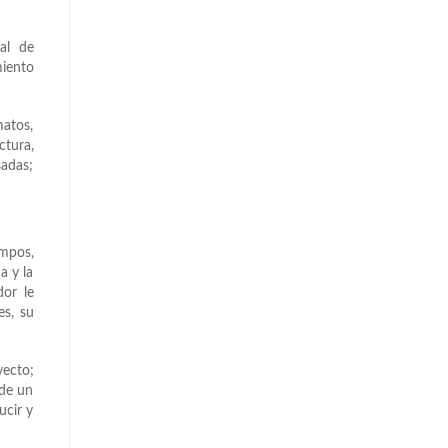
nal de
iento
atos,
ctura,
sadas;
empos,
a y la
dor le
es, su
yecto;
 de un
ucir y