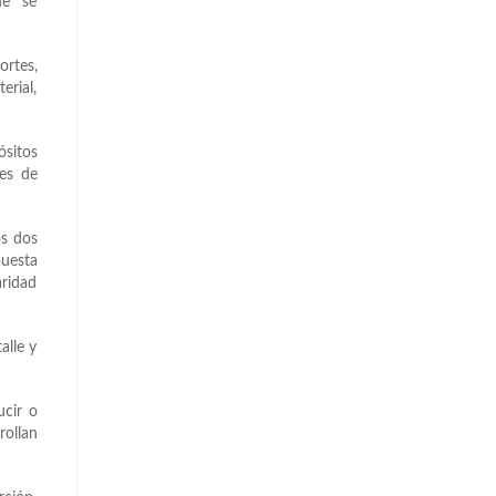
ue “se
ortes,
erial,
ósitos
nes de
os dos
puesta
aridad
alle y
ucir o
rollan