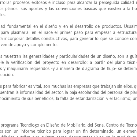
rollar procesos exitosos e incluso para alcanzar la perseguida calidad 
os planos; sus aportes y las convenciones básicas que existen a la h
les.
idad fundamental en el diseño y en el desarrollo de productos. Usual
l para plasmarla; en el nace el primer paso para empezar a estructur
ara incorporar detalles constructivos, para generar lo que se conoce c
irven de apoyo y complemento.
os muestran las generalidades y particularidades de un diseño, son la guí
 la verificación del proyecto en desarrollo: a partir del plano técn
as y maquinaria requeridos -y a manera de diagrama de flujo- se determ
ecución.
s para fabricar es vital, son muchas las empresas que trabajan sin ellos, 
uentran la informalidad del sector, la baja escolaridad del personal de plan
ocimiento de sus beneficios, la falta de estandarización y el facilismo; u
 programa Tecnólogo en Diseño de Mobiliario, del Sena, Centro de Tecno
s son un informe técnico para lograr un fin determinado, un elemen