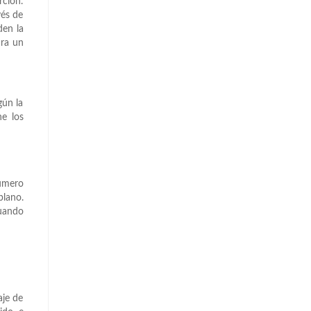
rción.
vés de
den la
ara un
gún la
e los
número
plano.
cuando
aje de