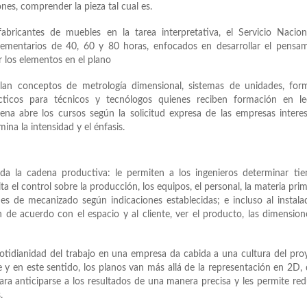
ones, comprender la pieza tal cual es.
abricantes de muebles en la tarea interpretativa, el Servicio Nacio
ementarios de 40, 60 y 80 horas, enfocados en desarrollar el pensam
r los elementos en el plano
an conceptos de metrología dimensional, sistemas de unidades, form
rácticos para técnicos y tecnólogos quienes reciben formación en le
Sena abre los cursos según la solicitud expresa de las empresas intere
ina la intensidad y el énfasis.
oda la cadena productiva: le permiten a los ingenieros determinar ti
ita el control sobre la producción, los equipos, el personal, la materia prim
nes de mecanizado según indicaciones establecidas; e incluso al instala
ón de acuerdo con el espacio y al cliente, ver el producto, las dimension
otidianidad del trabajo en una empresa da cabida a una cultura del pro
te y en este sentido, los planos van más allá de la representación en 2D,
ara anticiparse a los resultados de una manera precisa y les permite red
.