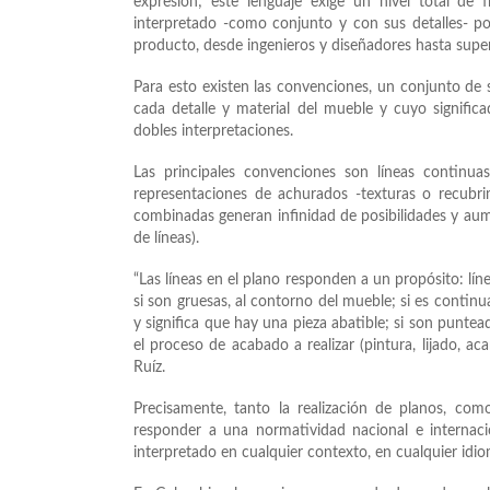
expresión; este lenguaje exige un nivel total de f
interpretado -como conjunto y con sus detalles- po
producto, desde ingenieros y diseñadores hasta super
Para esto existen las convenciones, un conjunto de 
cada detalle y material del mueble y cuyo signific
dobles interpretaciones.
Las principales convenciones son líneas continuas
representaciones de achurados -texturas o recubrim
combinadas generan infinidad de posibilidades y au
de líneas).
“Las líneas en el plano responden a un propósito: lín
si son gruesas, al contorno del mueble; si es continua
y significa que hay una pieza abatible; si son puntead
el proceso de acabado a realizar (pintura, lijado, ac
Ruíz.
Precisamente, tanto la realización de planos, c
responder a una normatividad nacional e internaci
interpretado en cualquier contexto, en cualquier idio