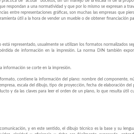
e práctica de “acotar” bocetos, sin un manejo de la escala ni de la propo
 que respondan a una normatividad y que por lo mismo se expresan a tra
rencias entre representaciones gráficas, son muchas las empresas que pier
ramienta útil a la hora de vender un mueble o de obtener financiación p
no está representado, usualmente se utilizan los formatos normalizados se
érdida de información en la impresión. La norma DIN también expon
a información se corte en la impresión.
el formato, contiene la información del plano: nombre del componente, 
empresa, escala del dibujo, tipo de proyección, fecha de elaboración del 
ducto y da las claves para leer el orden de un plano, lo que resulta útil 
a comunicación, y en este sentido, el dibujo técnico es la base y su lengu