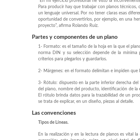
“En mi ejercicio profesional he visto la inconvenient
Para producir hay que trabajar con planos técnicos,
un lenguaje universal. Por no tener claras esas dife
oportunidad de convertirlos, por ejemplo, en una her
proyecto”, afirma Rolando Ruíz.
Partes y componentes de un plano
1- Formato: es el tamaño de la hoja en la que el pla
norma DIN y su selección depende de la mínima p
criterios para plegarlos y guardarlos.
2- Márgenes: en el formato delimitan e impiden que l
3- Rótulo: dispuesto en la parte inferior derecha d
del plano, nombre del producto, identificación de la 
El rótulo brinda datos para la trazabilidad de un pro
se trata de explicar, en un diseño, piezas al detalle.
Las convenciones
Tipos de Líneas.
En la realización y en la lectura de planos es vital l