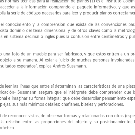
 normas técnicas para la realización de planos (1) es el Instituto Colo
 acceder a la información comprando el paquete informativo, y que a
pila la serie de códigos necesarios para leer y producir planos correctame
s el conocimiento y la comprensión que exista de las convenciones pa
exista dominio del tema dimensional y de otros claves como la metrologí
as en sistema decimal o inglés pues la confusión entre centímetros y pu
o o una foto de un mueble para ser fabricado, y que estos entren a un p
 objeto a su manera. Al estar a juicio de muchas personas involucradas
resultados esperados”, explica Andrés Sussmann.
de leer las líneas que entre sí determinan las características de una piez
bricación- Sussmann asegura que el intérprete debe comprender que l
onal e imaginar su forma integral; que debe desarrollar pensamiento espa
plejas, sus más mínimos detalles: chaflanes, biseles y perforaciones.
de reconocer vistas, de observar formas y relacionarlas con otras (espe
ar la relación entre las proporciones del objeto y su posicionamiento; 
práctica.