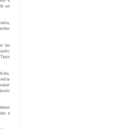
dido e
 de un
rados,
evitar
as las
izado;
 Tipos
icies;
metría
 saber
olando
deben
eído e