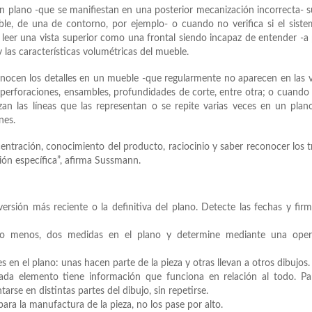
un plano -que se manifiestan en una posterior mecanización incorrecta- 
ible, de una de contorno, por ejemplo- o cuando no verifica si el sist
leer una vista superior como una frontal siendo incapaz de entender -a 
 y las características volumétricas del mueble.
cen los detalles en un mueble -que regularmente no aparecen en las v
 perforaciones, ensambles, profundidades de corte, entre otra; o cuando
an las líneas que las representan o se repite varias veces en un plan
nes.
ncentración, conocimiento del producto, raciocinio y saber reconocer los t
ción específica”, afirma Sussmann.
 versión más reciente o la definitiva del plano. Detecte las fechas y fir
r lo menos, dos medidas en el plano y determine mediante una oper
es en el plano: unas hacen parte de la pieza y otras llevan a otros dibujos.
da elemento tiene información que funciona en relación al todo. Pa
rse en distintas partes del dibujo, sin repetirse.
para la manufactura de la pieza, no los pase por alto.