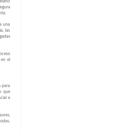
mbiano
segura
nte.
ra una
a, las
lgadas
roceso
 en el
a para
o que
cial e
sores,
todas,