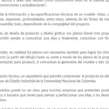
r fábrica o taller, que existen como documentos vivos en la medida q
correcciones y actualizaciones”.
a la información y las especificaciones técnicas de un mueble: vistas, c
nes, espesores, profundidades, entre otras; además de las fichas de mat
ensamble; todo, dependiendo de la complejidad del proyecto.
te, de diseño de producto y diseño gráfico- los planos tienen tres prop
permitir vender o comunicar una idea y finalmente, comunicar con fi
ósito, en realidad los planos son necesarios también para lograr los otr
cto (a partir del dibujo) hasta su venta a través de los planos de la pro
formación para producir, sí comunican la geometría del mueble y dan cl
ación técnica, un expediente que permite comprender el producto en det
sor de Diseño Industrial de la Universidad Nacional de Colombia.
opósitos puede no ser claro para muchas empresas que pretenden prod
os o bocetos que sirven para pensar y perfeccionar una idea, y no desar
isos.