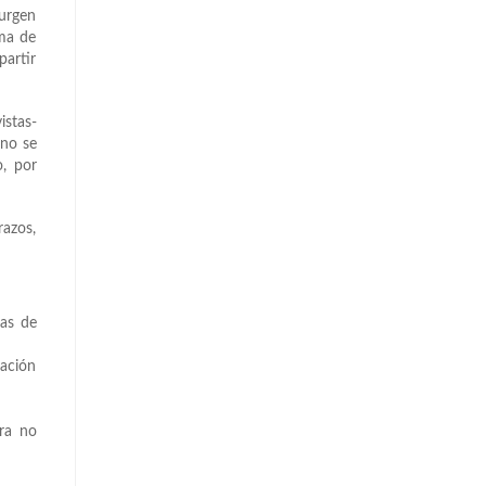
surgen
ema de
partir
istas-
 no se
o, por
razos,
mas de
ación
ra no