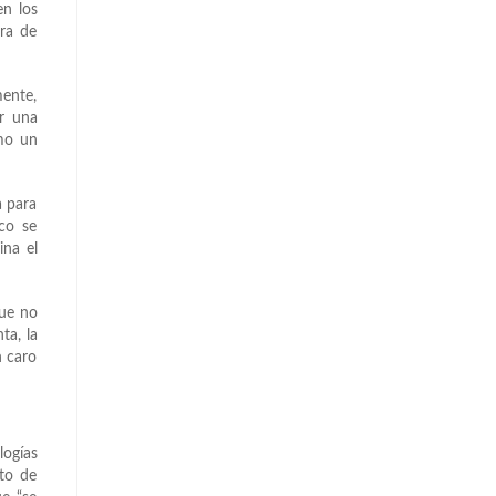
en los
ora de
mente,
ar una
omo un
a para
ico se
ina el
que no
ta, la
n caro
logías
to de