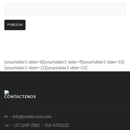
[smartslider3 slider=8][smartslider3 slider=9][smartslider3 slider=10]
[smartslider3 slider=12][smartslider3 slider=22]
CONTÁCTENOS
✉ – info@revista-mm.com
☏ – (57 )249 7882 – 316 4705222