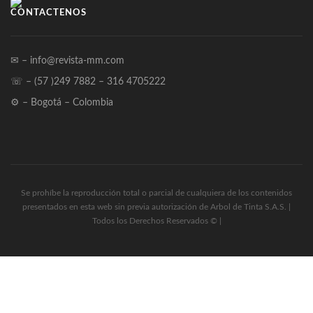
CONTÁCTENOS
✉ – info@revista-mm.com
☏ – (57 )249 7882 – 316 4705222
⚙ – Bogotá – Colombia
Se prohíbe la reproducción total o parcial de cualquiera de los contenidos
presentados en esta web sin previa autorización de Arbol de Tinta S.A.S. |
Todos los Derechos Reservados © |