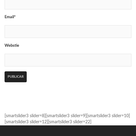
Email*
Webstie
[smartslider3 slider=8][smartslider3 slider=9][smartslider3 slider=10]
[smartslider3 slider=12][smartslider3 slider=22]