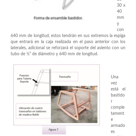
30 x
40
mm
y
con
640 mm de longitud, estos tendrán en sus extremos la espiga
que entrará en la caja realizada en el paso anterior con los
laterales, adicional se reforzará el soporte del asiento con un
tubo de ½” de diámetro y 640 mm de longitud.
Una
vez
está el
bastido
r
comple
tament
e
armado
es