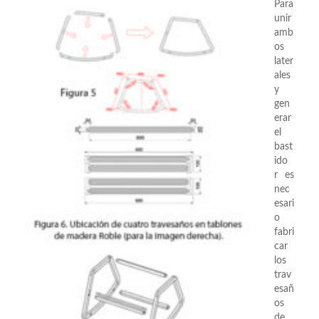
Para
unir
amb
os
later
ales
y
gen
erar
el
bast
ido
r es
nec
esari
o
fabri
car
los
trav
esañ
os
de