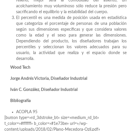
relleno, mejor será la comodidad del asiento, un
acolchamiento muy voluminoso sólo reduce la presión pero
sacrificando el equilibrio y la estabilidad del cuerpo.
El percentil es una medida de posición usada en estadística
que categoriza el porcentaje de personas de una población
según sus dimensiones específicas y que considera valores
como la edad y el sexo para generar las dimensiones.
Dependiendo del producto, los diseñadores trabajan los
percentiles y seleccionan los valores adecuados para su
usuario, la actividad que realiza y el espacio donde se
desarrolla.
Wood Tech
Jorge Andrés Victoria, Diseñador Industrial
Iván C. González, Diseñador Industrial
Bibliografía
ACOPLA 95
[button type=»rd_3dstroke_bt» size=»medium_rd_bt»
t_color=»#ffffff» b_color=»#1e73be» url=»/wp-
content/uploads/2018/02/Plano-Mecedora-Ozil.pdf»