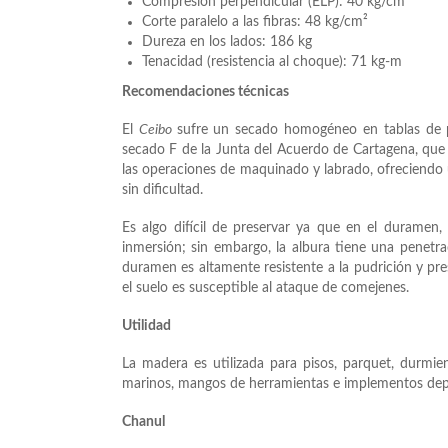
Compresión perpendicular (ELP): 40 kg/cm²
Corte paralelo a las fibras: 48 kg/cm²
Dureza en los lados: 186 kg
Tenacidad (resistencia al choque): 71 kg-m
Recomendaciones técnicas
El
Ceibo
sufre un secado homogéneo en tablas de p
secado F de la Junta del Acuerdo de Cartagena, que e
las operaciones de maquinado y labrado, ofreciendo 
sin dificultad.
Es algo difícil de preservar ya que en el duramen,
inmersión; sin embargo, la albura tiene una penetra
duramen es altamente resistente a la pudrición y pr
el suelo es susceptible al ataque de comejenes.
Utilidad
La madera es utilizada para pisos, parquet, durmient
marinos, mangos de herramientas e implementos dep
Chanul