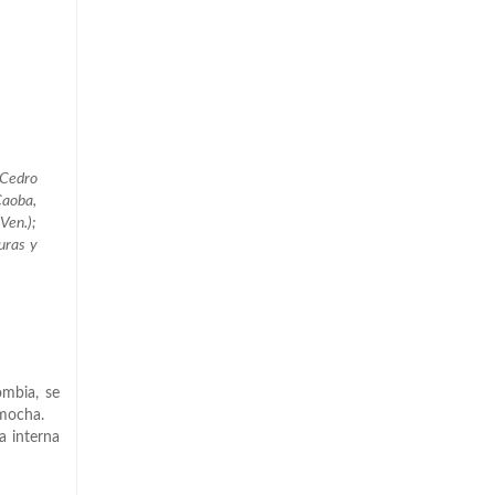
 Cedro
Caoba,
Ven.);
uras y
ombia, se
amocha.
a interna