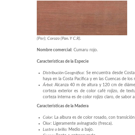
(Per); Corozo (Pan. Y C.R).
Nombre comercial:
Cumaru rojo.
Características de la Especie
Distribución Geográfica
: Se encuentra desde Costa
haya en la Costa Pacifica y en las Cuencas de los r
Árbol:
Alcanza 40 m de altura y 120 cm de diámetro
corteza exterior es de color café rojizo, de te
corteza interna es de color rojizo claro, de sabor 
Características de la Madera
Color:
La albura es de color rosado, con transició
O
lor
: Ligeramente avinagrado (fresca).
Lustre o brillo:
Medio a bajo.