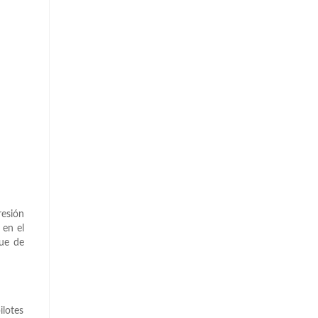
esión
 en el
que de
ilotes