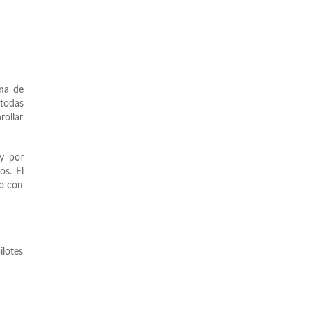
ma de
 todas
rollar
 y por
os. El
to con
ilotes