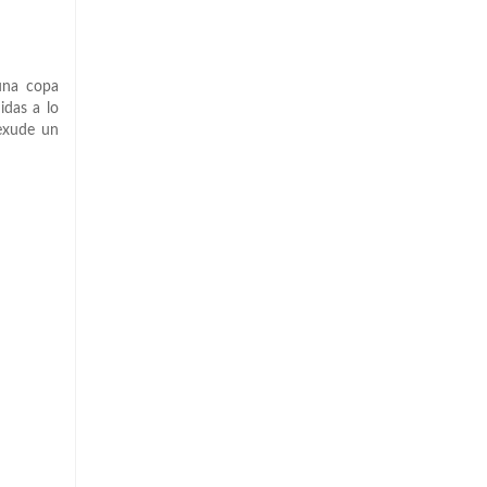
 una copa
idas a lo
 exude un