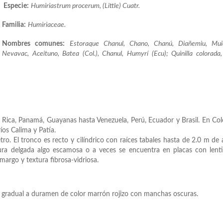
Especie:
Humiriastrum procerum, (Little) Cuatr.
Familia:
Humiriaceae.
Nombres comunes:
Estoraque
Chanul, Chano, Chanú, Diañemiu, Muid
Nevavac, Aceituno, Batea (Col.), Chanul, Humyrí (Ecu); Quinilla colorada,
 Rica, Panamá, Guayanas hasta Venezuela, Perú, Ecuador y Brasil. En Co
íos Calima y Patía.
. El tronco es recto y cilíndrico con raíces tabales hasta de 2.0 m de a
xtura delgada algo escamosa o a veces se encuentra en placas con lenti
amargo y textura fibrosa-vidriosa.
n gradual a duramen de color marrón rojizo con manchas oscuras.