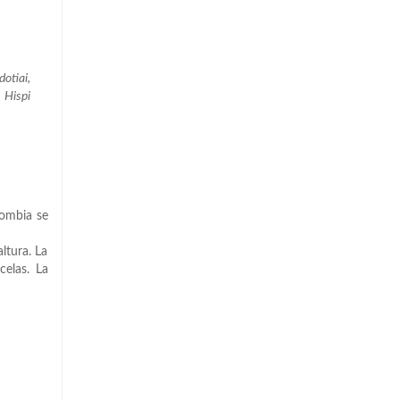
otiai,
 Hispi
lombia se
ltura. La
celas. La