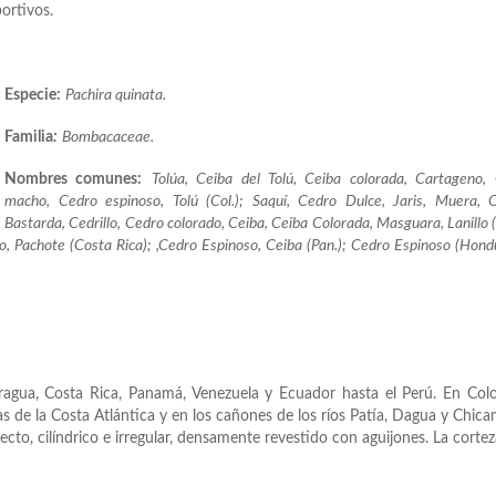
ortivos.
Especie:
Pachira quinata.
Familia
:
Bombacaceae.
Nombres comunes:
Tolúa, Ceiba del Tolú, Ceiba colorada, Cartageno,
macho, Cedro espinoso, Tolú (Col.); Saquí, Cedro Dulce, Jaris, Muera, 
Bastarda, Cedrillo, Cedro colorado, Ceiba, Ceiba Colorada, Masguara, Lanillo (
o, Pachote (Costa Rica); ,Cedro Espinoso, Ceiba (Pan.); Cedro Espinoso (Hond
agua, Costa Rica, Panamá, Venezuela y Ecuador hasta el Perú. En Col
as de la Costa Atlántica y en los cañones de los ríos Patía, Dagua y Chic
cto, cilíndrico e irregular, densamente revestido con aguijones. La cortez