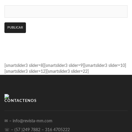
[smartslider3 slider=8][smartslider3 slider=9][smartslider3 slider=10]
[smartslider3 slider=12][smartslider3 slider=22]
CONTÁCTENOS
✉ – info@revista-mm.com
☏ – (57 )249 7882 – 316 4705222