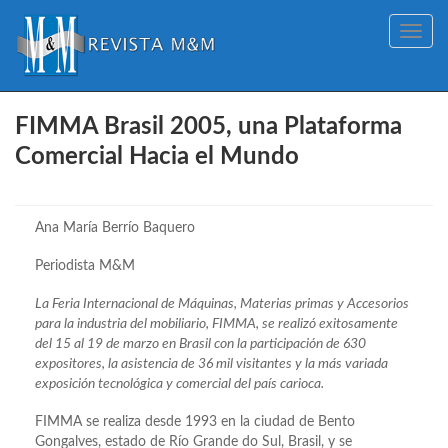
Toggle
navig
FIMMA Brasil 2005, una Plataforma
Comercial Hacia el Mundo
Ana María Berrío Baquero
Periodista M&M
La Feria Internacional de Máquinas, Materias primas y Accesorios
para la industria del mobiliario, FIMMA, se realizó exitosamente
del 15 al 19 de marzo en Brasil con la participación de 630
expositores, la asistencia de 36 mil visitantes y la más variada
exposición tecnológica y comercial del país carioca.
FIMMA se realiza desde 1993 en la ciudad de Bento
Gongalves, estado de Río Grande do Sul, Brasil, y se