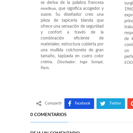
se deriva de la palabra francesa
surg
moelleux
, que significa acogedor y
19
suave. Su diseñador creo una
expr
pieza de tapicería blanda que
pri
ofrece una sensación de seguridad
tra
y confort a través de la
resp
combinación eficiente de
de l
materiales: estructura cubierta por
com
una mullida colchoneta de gran
un 
tamaño, tapizada en cuero color
perf
crema.
Diseñador:
Inga Sempé,
EOOS
Paris.
Compartir
Facebook
Twitter
0 COMENTARIOS