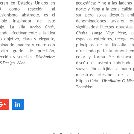
ieran en Estados Unidos en
geográfica: Ying a las laderas 
60 como reacción al
norte y Yang a la zona cálida 
esionismo abstracto, es el
sur, pero siglos después am
ncipio inspirador de este
denominaciones tuvieron ot
bajo. La silla
Andoo Chair
,
significados: Fuerzas opuestas.
onde efectivamente a la idea
Chaise Longe Ying Yang
, p
o objetivo, claro y elegante,
espacios exteriores, recoge es
binando madera y cuero con
principios de la filosofía ch
alto grado de precisión,
ofreciendo perfecta armonía en
ección y sencillez.
Diseñador:
color y forma. Se destaca 
 Design, Wien
diseño el asiento fabricado
suaves fibras tejidas a mano 
maestros artesanos de la I
Filipina Cebu.
Diseñador
: G. Nic
Thomkins