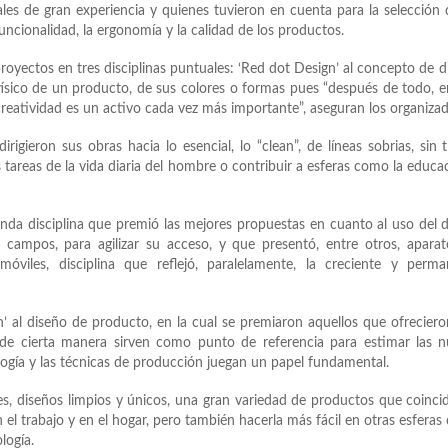
les de gran experiencia y quienes tuvieron en cuenta para la selección 
uncionalidad, la ergonomía y la calidad de los productos.
royectos en tres disciplinas puntuales: ‘Red dot Design’ al concepto de d
físico de un producto, de sus colores o formas pues “después de todo, 
 creatividad es un activo cada vez más importante”, aseguran los organizad
gieron sus obras hacia lo esencial, lo “clean”, de líneas sobrias, sin 
s tareas de la vida diaria del hombre o contribuir a esferas como la educa
unda disciplina que premió las mejores propuestas en cuanto al uso del 
campos, para agilizar su acceso, y que presentó, entre otros, apara
 móviles, disciplina que reflejó, paralelamente, la creciente y perm
n’ al diseño de producto, en la cual se premiaron aquellos que ofrecier
 de cierta manera sirven como punto de referencia para estimar las 
ogía y las técnicas de producción juegan un papel fundamental.
tes, diseños limpios y únicos, una gran variedad de productos que coinci
n el trabajo y en el hogar, pero también hacerla más fácil en otras esfera
logía.