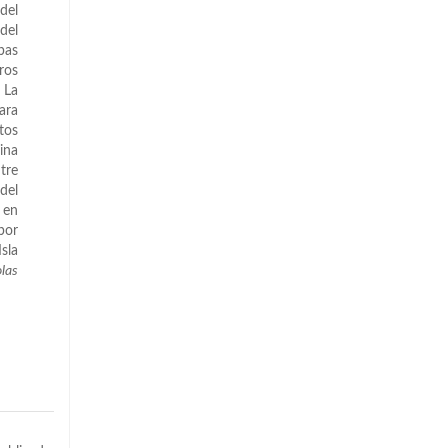
del
del
bas
ros
 La
ara
tos
ina
tre
del
 en
por
sla
olas