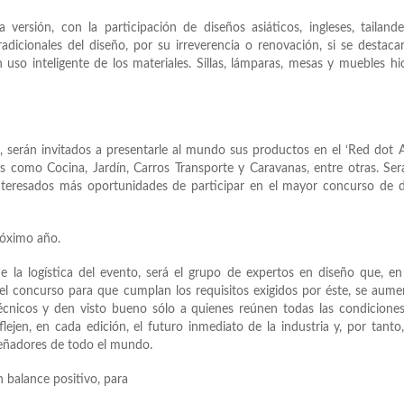
 versión, con la participación de diseños asiáticos, ingleses, tailand
icionales del diseño, por su irreverencia o renovación, si se destaca
 uso inteligente de los materiales. Sillas, lámparas, mesas y muebles hi
 serán invitados a presentarle al mundo sus productos en el ‘Red dot
as como Cocina, Jardín, Carros Transporte y Caravanas, entre otras. Se
interesados más oportunidades de participar en el mayor concurso de 
próximo año.
 la logística del evento, será el grupo de expertos en diseño que, e
n el concurso para que cumplan los requisitos exigidos por éste, se aume
écnicos y den visto bueno sólo a quienes reúnen todas las condicione
ejen, en cada edición, el futuro inmediato de la industria y, por tanto
señadores de todo el mundo.
 balance positivo, para