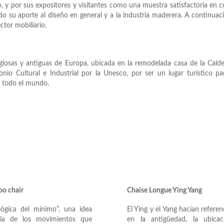
so, y por sus expositores y visitantes como una muestra satisfactoria en 
ndo su aporte al diseño en general y a la industria maderera. A continuac
ctor mobiliario.
giosas y antiguas de Europa, ubicada en la remodelada casa de la Cald
o Cultural e Industrial por la Unesco, por ser un lugar turístico pa
en todo el mundo.
oo chair
Chaise Longue Ying Yang
lógica del mínimo”, una idea
El Ying y el Yang hacían referen
pia de los movimientos que
en la antigüedad, la ubicac