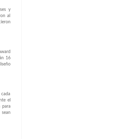
eses y
ron al
cieron
 Award
rán 16
diseño
n cada
nte el
s para
, sean