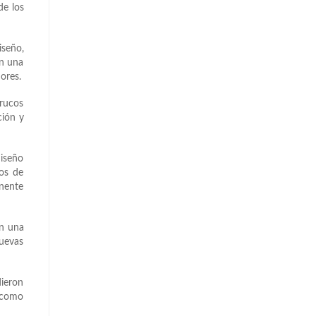
de los
iseño,
en una
ores.
trucos
ción y
diseño
tos de
anente
on una
nuevas
dieron
s como