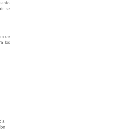
cuanto
ión se
era de
ra los
cia,
ión