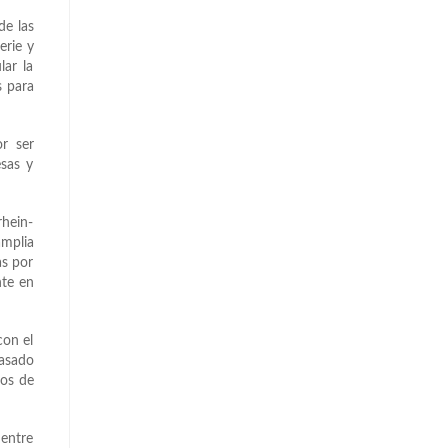
de las
erie y
lar la
s para
r ser
esas y
rhein-
amplia
as por
nte en
con el
pasado
nos de
 entre