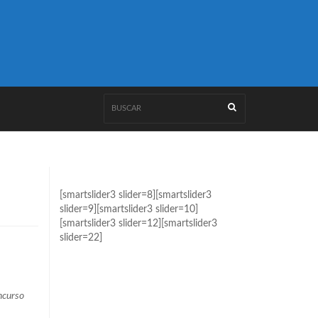
[smartslider3 slider=8][smartslider3
slider=9][smartslider3 slider=10]
[smartslider3 slider=12][smartslider3
slider=22]
ncurso