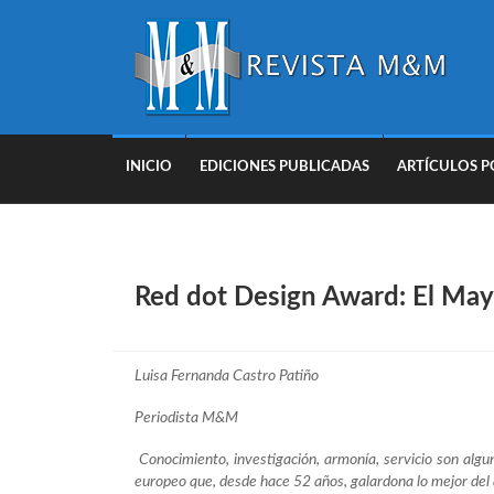
INICIO
EDICIONES PUBLICADAS
ARTÍCULOS P
Red dot Design Award: El May
Luisa Fernanda Castro Patiño
Periodista M&M
Conocimiento, investigación, armonía, servicio son alg
europeo que, desde hace 52 años, galardona lo mejor del a