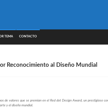
OR TEMA
CONTACTO
or Reconocimiento al Diseño Mundial
unos de valores que se premian en el Red dot Design Award, un prestigioso co
rte y el diseño mundial.