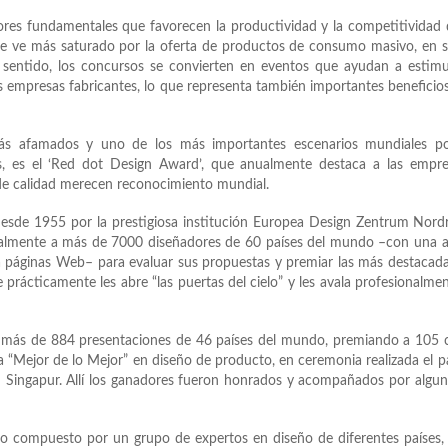
tores fundamentales que favorecen la productividad y la competitividad 
e ve más saturado por la oferta de productos de consumo masivo, en s
e sentido, los concursos se convierten en eventos que ayudan a estimu
las empresas fabricantes, lo que representa también importantes beneficio
ás afamados y uno de los más importantes escenarios mundiales po
os, es el ‘Red dot Design Award’, que anualmente destaca a las empr
 de calidad merecen reconocimiento mundial.
esde 1955 por la prestigiosa institución Europea Design Zentrum Nord
ualmente a más de 7000 diseñadores de 60 países del mundo –con una 
 páginas Web– para evaluar sus propuestas y premiar las más destacad
 prácticamente les abre “las puertas del cielo” y les avala profesionalme
ó más de 884 presentaciones de 46 países del mundo, premiando a 105 
a “Mejor de lo Mejor” en diseño de producto, en ceremonia realizada el 
Singapur. Allí los ganadores fueron honrados y acompañados por algu
vo compuesto por un grupo de expertos en diseño de diferentes países,