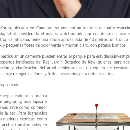
 Korup, ubicado en Camerún, se encuentran los únicos cuatro especí
via
, árbol considerado el más raro del mundo por cuanto solo crece 
 tropical africana, tiene una altura aproximada de 40 metros, un tronco
, y pequeñas flores de color verde y marrón claro, con pétalos blancos.
 particular, únicamente pueden entrar al parque para estudiarla,investig
expertos londineses del Real Jardín Botánico de Kew−quienes, para ade
icación y clasificación del árbol debieron usar un equipo de escalarq
s alto,y recoger las flores y frutos necesarios para obtener datos.
raph.co.uk
Yberg, creador de la marca
e ping-pong más lujosa y
demás sirve como comedor
e la red. Para lograrla,los
ntes maderas exóticas−como
 y acebo−transformadas en