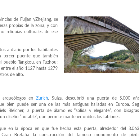
incias de Fuijan yZhejiang, se
ras propias de la zona, y con
o reliquias culturales de ese
dos a diario por los habitantes
un tercer puente que también
el pueblo Tangkou, en Fuzhou;
, entre el año 1127 hasta 1279
tros de alto.
 arqueólogos en
Zurich
, Suiza, descubrió una puerta de 5.000 añ
 que bien puede ser una de las más antiguas halladas en Europa. Seg
els Bleicher, la puerta de álamo es “sólida y elegante”, con bisagra
un diseño “notable”, que permite mantener unidos los tablones.
ue en la época en que fue hecha esta puerta, alrededor del 3.063 
Gran Bretaña la construcción del famoso monumento de pied