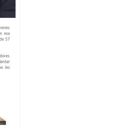
menes
en esa
 de 57
adores
lantar
ue les