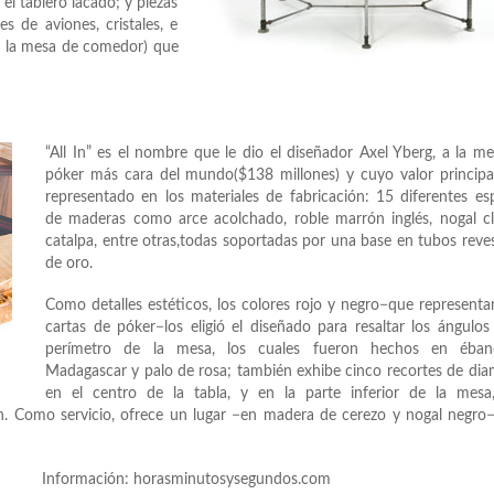
l tablero lacado; y piezas
s de aviones, cristales, e
 o la mesa de comedor) que
“All In” es el nombre que le dio el diseñador Axel Yberg, a la m
póker más cara del mundo($138 millones) y cuyo valor principa
representado en los materiales de fabricación: 15 diferentes es
de maderas como arce acolchado, roble marrón inglés, nogal c
catalpa, entre otras,todas soportadas por una base en tubos reve
de oro.
Como detalles estéticos, los colores rojo y negro−que representa
cartas de póker−los eligió el diseñado para resaltar los ángulos
perímetro de la mesa, los cuales fueron hechos en éba
Madagascar y palo de rosa; también exhibe cinco recortes de di
en el centro de la tabla, y en la parte inferior de la mesa
n. Como servicio, ofrece un lugar −en madera de cerezo y nogal negro
inutosysegundos.com