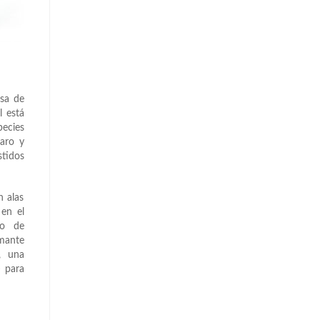
esa de
l está
pecies
laro y
stidos
n alas
 en el
no de
amante
, una
− para