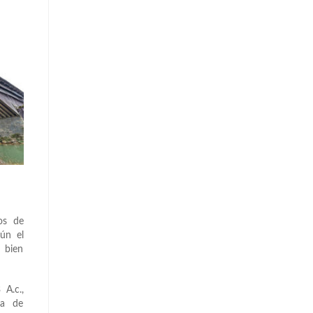
os de
ún el
s bien
A.c.,
ra de