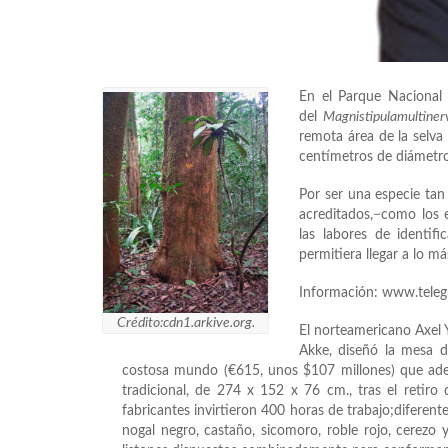
En el Parque Nacional
del
Magnistipulamultiner
remota área de la selva
centímetros de diámetro
Por ser una especie tan
acreditados,−como los 
las labores de identif
permitiera llegar a lo má
Información: www.teleg
Crédito:cdn1.arkive.org.
El norteamericano Axel 
Akke, diseñó la mesa d
costosa mundo (€615, unos $107 millones) que a
tradicional, de 274 x 152 x 76 cm., tras el retiro d
fabricantes invirtieron 400 horas de trabajo;difere
nogal negro, castaño, sicomoro, roble rojo, cerezo