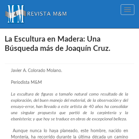
Toggle
navig
La Escultura en Madera: Una
Búsqueda más de Joaquín Cruz.
Javier A. Colorado Molano.
Periodista M&M
La escultura de figuras a tamaño natural como resultado de la
exploración, del buen manejo del material, de la observación y del
ensayo-error, han llevado a este artista de 40 años ha consolidar
una singular propuesta que partió de la carpintería y la
ebanistería; y que hoy se traduce en obras de excepcional belleza.
Aunque nunca lo haya planeado, este hombre, nacido en
Montería, ha recorrido durante la última década un camino