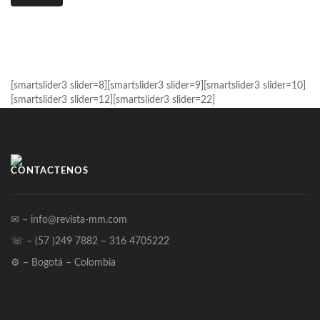
[smartslider3 slider=8][smartslider3 slider=9][smartslider3 slider=10]
[smartslider3 slider=12][smartslider3 slider=22]
CONTÁCTENOS
✉ – info@revista-mm.com
☏ – (57 )249 7882 – 316 4705222
⚙ – Bogotá – Colombia