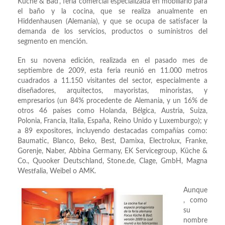
Küche & Bad’, feria comercial especializada en mobiliario para
el baño y la cocina, que se realiza anualmente en
Hiddenhausen (Alemania), y que se ocupa de satisfacer la
demanda de los servicios, productos o suministros del
segmento en mención.
En su novena edición, realizada en el pasado mes de
septiembre de 2009, esta feria reunió en 11.000 metros
cuadrados a 11.150 visitantes del sector, especialmente a
diseñadores, arquitectos, mayoristas, minoristas, y
empresarios (un 84% procedente de Alemania, y un 16% de
otros 46 países como Holanda, Bélgica, Austria, Suiza,
Polonia, Francia, Italia, España, Reino Unido y Luxemburgo); y
a 89 expositores, incluyendo destacadas compañías como:
Baumatic, Blanco, Beko, Best, Damixa, Electrolux, Franke,
Gorenje, Naber, Abbina Germany, EK Servicegroup, Küche &
Co., Quooker Deutschland, Stone.de, Clage, GmbH, Magna
Westfalia, Weibel o AMK.
Aunque
, como
su
nombre