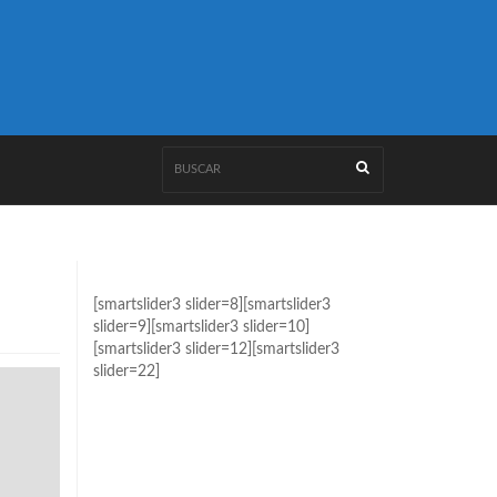
[smartslider3 slider=8][smartslider3
slider=9][smartslider3 slider=10]
[smartslider3 slider=12][smartslider3
slider=22]