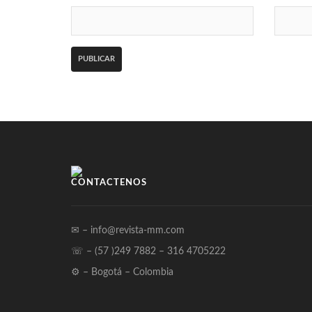
CONTÁCTENOS
✉ – info@revista-mm.com
☏ – (57 )249 7882 – 316 4705222
⚙ – Bogotá – Colombia