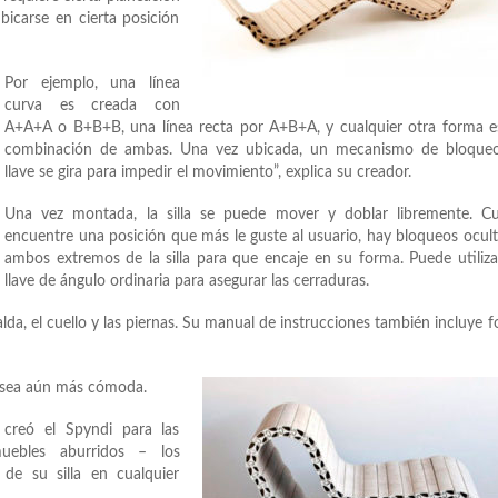
bicarse en cierta posición
Por ejemplo, una línea
curva es creada con
A+A+A o B+B+B, una línea recta por A+B+A, y cualquier otra forma e
combinación de ambas. Una vez ubicada, un mecanismo de bloque
llave se gira para impedir el movimiento”, explica su creador.
Una vez montada, la silla se puede mover y doblar libremente. C
encuentre una posición que más le guste al usuario, hay bloqueos ocul
ambos extremos de la silla para que encaje en su forma. Puede utiliz
llave de ángulo ordinaria para asegurar las cerraduras.
lda, el cuello y las piernas. Su manual de instrucciones también incluye 
e sea aún más cómoda.
 creó el Spyndi para las
ebles aburridos – los
de su silla en cualquier