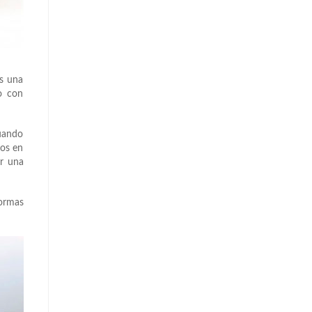
s una
o con
uando
tos en
ar una
formas