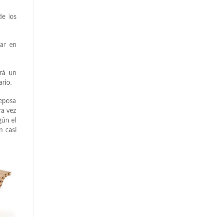
de los
mar en
ará un
rio.
eposa
ra vez
gún el
n casi